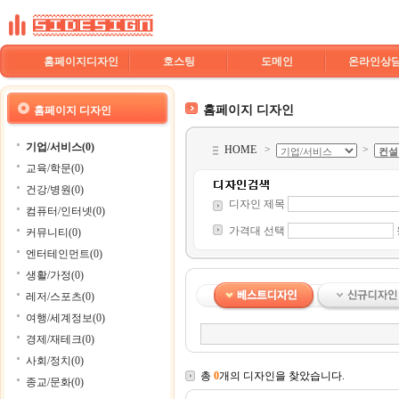
홈페이지디자인
호스팅
도메인
온라인상
홈페이지 디자인
홈페이지 디자인
기업/서비스(0)
HOME
>
>
교육/학문(0)
건강/병원(0)
디자인 제목
컴퓨터/인터넷(0)
가격대 선택
커뮤니티(0)
엔터테인먼트(0)
생활/가정(0)
레저/스포츠(0)
여행/세계정보(0)
경제/재테크(0)
사회/정치(0)
총
0
개의 디자인을 찾았습니다.
종교/문화(0)