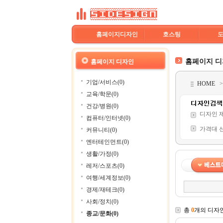
홈페이지디자인
호스팅
홈페이지 
홈페이지 디자인
기업/서비스(0)
HOME
교육/학문(0)
건강/병원(0)
디자인 
컴퓨터/인터넷(0)
가격대 
커뮤니티(0)
엔터테인먼트(0)
생활/가정(0)
레저/스포츠(0)
여행/세계정보(0)
경제/재테크(0)
사회/정치(0)
총
0
개의 디자
종교/문화(0)