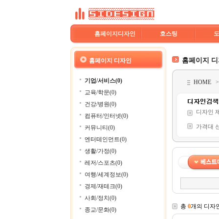
홈페이지디자인
호스팅
홈페이지 
홈페이지 디자인
기업/서비스(0)
HOME
교육/학문(0)
건강/병원(0)
디자인 
컴퓨터/인터넷(0)
가격대 
커뮤니티(0)
엔터테인먼트(0)
생활/가정(0)
레저/스포츠(0)
여행/세계정보(0)
경제/재테크(0)
사회/정치(0)
총
0
개의 디자
종교/문화(0)