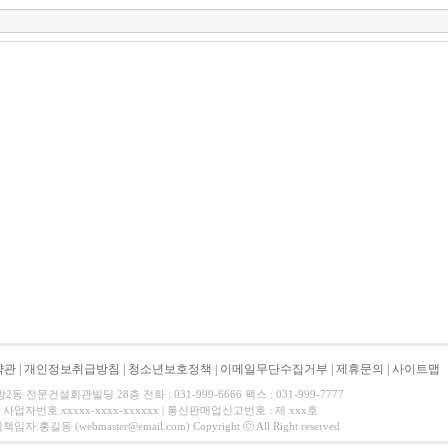
약관
|
개인정보취급방침
|
청소년보호정책
|
이메일무단수집거부
|
제휴문의
|
사이트맵
 전문건설회관빌딩 28층 전화 : 031-999-6666 팩스 : 031-999-7777
사업자번호 xxxxx-xxxx-xxxxxx | 통신판매업신고번호 : 제 xxx호
길동 (webmaster@email.com) Copyright ⓒ All Right reserved