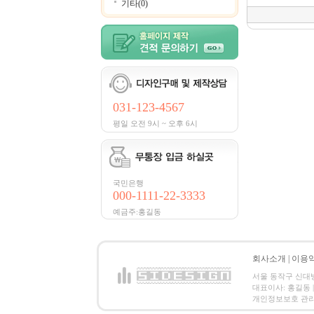
기타(0)
031-123-4567
평일 오전 9시 ~ 오후 6시
국민은행
000-1111-22-3333
예금주:홍길동
회사소개
|
이용
서울 동작구 신대방2동
대표이사: 홍길동 | 
개인정보보호 관리책임자:홍