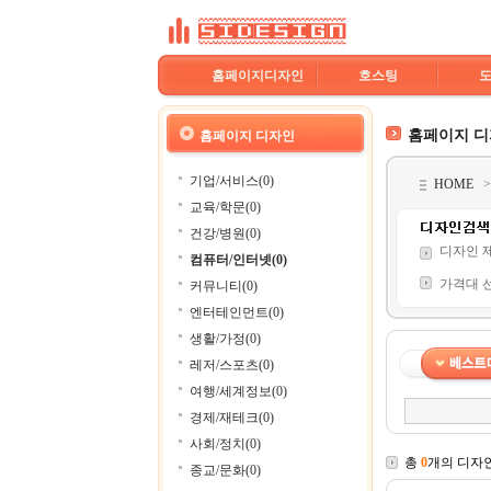
홈페이지디자인
호스팅
홈페이지 
홈페이지 디자인
기업/서비스(0)
HOME
교육/학문(0)
건강/병원(0)
디자인 
컴퓨터/인터넷(0)
가격대 
커뮤니티(0)
엔터테인먼트(0)
생활/가정(0)
레저/스포츠(0)
여행/세계정보(0)
경제/재테크(0)
사회/정치(0)
총
0
개의 디자
종교/문화(0)