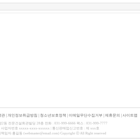
약관
|
개인정보취급방침
|
청소년보호정책
|
이메일무단수집거부
|
제휴문의
|
사이트맵
 전문건설회관빌딩 28층 전화 : 031-999-6666 팩스 : 031-999-7777
사업자번호 xxxxx-xxxx-xxxxxx | 통신판매업신고번호 : 제 xxx호
길동 (webmaster@email.com) Copyright ⓒ All Right reserved