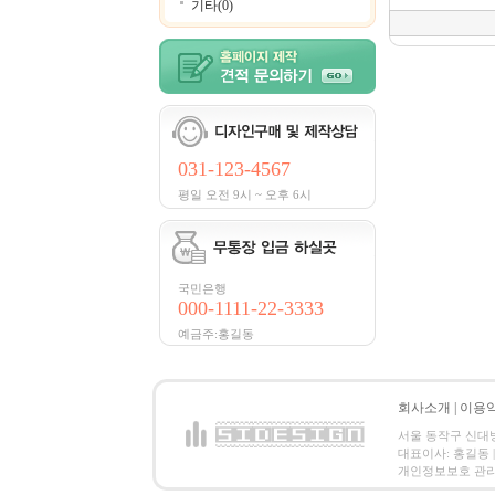
기타(0)
031-123-4567
평일 오전 9시 ~ 오후 6시
국민은행
000-1111-22-3333
예금주:홍길동
회사소개
|
이용
서울 동작구 신대방2동
대표이사: 홍길동 | 
개인정보보호 관리책임자:홍