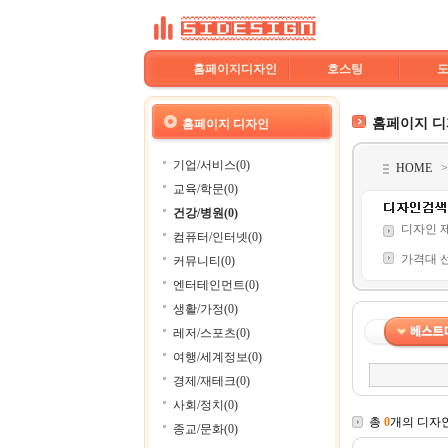
홈페이지디자인
호스팅
홈페이지 
홈페이지 디자인
기업/서비스(0)
HOME
교육/학문(0)
건강/병원(0)
디자인 
컴퓨터/인터넷(0)
가격대 
커뮤니티(0)
엔터테인먼트(0)
생활/가정(0)
레저/스포츠(0)
여행/세계정보(0)
경제/재테크(0)
사회/정치(0)
총
0
개의 디자
종교/문화(0)