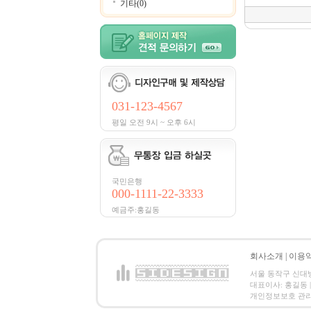
기타(0)
031-123-4567
평일 오전 9시 ~ 오후 6시
국민은행
000-1111-22-3333
예금주:홍길동
회사소개
|
이용
서울 동작구 신대방2동
대표이사: 홍길동 | 
개인정보보호 관리책임자:홍