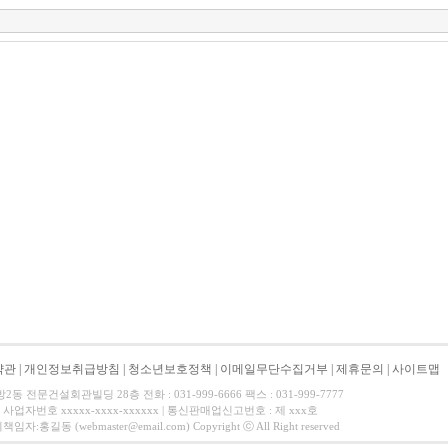
약관
|
개인정보취급방침
|
청소년보호정책
|
이메일무단수집거부
|
제휴문의
|
사이트맵
 전문건설회관빌딩 28층 전화 : 031-999-6666 팩스 : 031-999-7777
사업자번호 xxxxx-xxxx-xxxxxx | 통신판매업신고번호 : 제 xxx호
길동 (webmaster@email.com) Copyright ⓒ All Right reserved