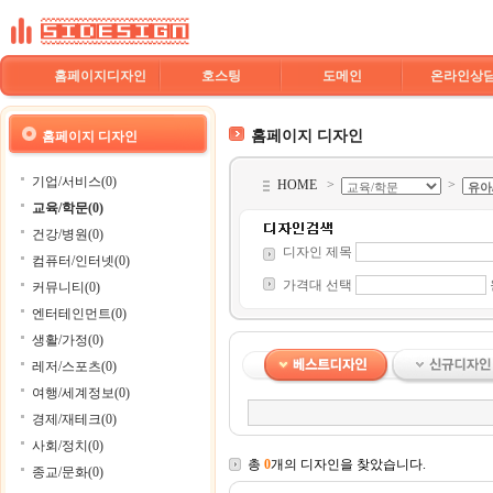
홈페이지디자인
호스팅
도메인
온라인상
홈페이지 디자인
홈페이지 디자인
기업/서비스(0)
HOME
>
>
교육/학문(0)
건강/병원(0)
디자인 제목
컴퓨터/인터넷(0)
가격대 선택
커뮤니티(0)
엔터테인먼트(0)
생활/가정(0)
레저/스포츠(0)
여행/세계정보(0)
경제/재테크(0)
사회/정치(0)
총
0
개의 디자인을 찾았습니다.
종교/문화(0)