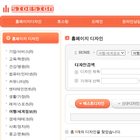
홈페이지디자인
호스팅
도메인
온라인상
홈페이지 디자인
홈페이지 디자인
기업/서비스(0)
HOME
>
>
교육/학문(0)
건강/병원(0)
디자인 제목
컴퓨터/인터넷(0)
가격대 선택
커뮤니티(0)
엔터테인먼트(0)
생활/가정(0)
레저/스포츠(0)
여행/세계정보(0)
경제/재테크(0)
사회/정치(0)
총
0
개의 디자인을 찾았습니다.
종교/문화(0)